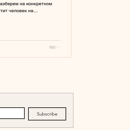
разберем на конкретном
кулы
атит человек на
вый раз (спойлер: много),
галтерских программ Италии
ния бухгалтерии.
soggiorno
Subscribe