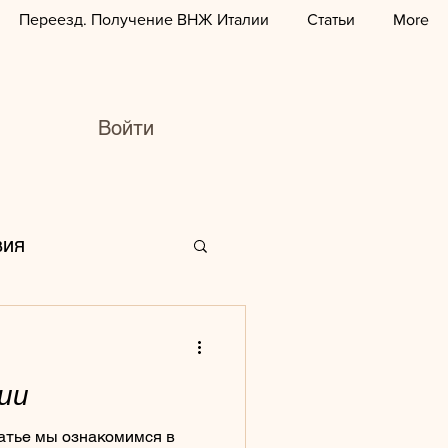
Переезд. Получение ВНЖ Италии
Статьи
More
Войти
вия
я
города
ии
Танцы
татье мы ознакомимся в