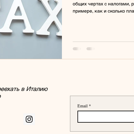
общих чертах с налогами, 
кулинария
школы
продукты
кани
примере, как и сколько пл
упрощенном режиме ИП пер
и рассмотрим одну из бух
для самостоятельного веде
ь
работа
законы Италии
permesso di 
реехать
в Италию
o
Email
*