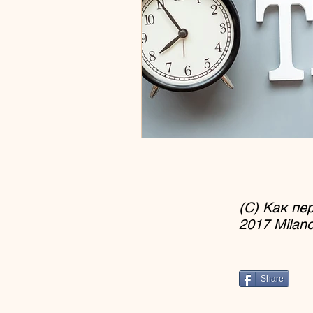
образование
курсы
Развлечения
любов
(C) Как
пе
2017 Milan
Share