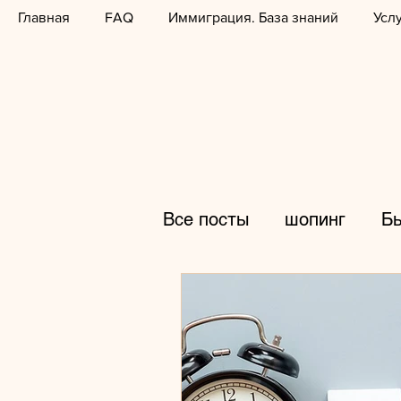
Главная
FAQ
Иммиграция. База знаний
Усл
Все посты
шопинг
Б
Менталитет
распро
горы
дети
горно