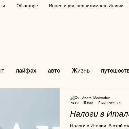
уги
Об авторе
Инвестиции, недвижимость Италии
ыт
лайфах
авто
Жизнь
путешест
дажи
фотограф
ДТП
фото
Итали
Andrei Medvedev
15 мая
9 мин. чтения
Налоги в Итал
лыжные курорты
дороги
происшествия
Налоги в Италии. В этой с