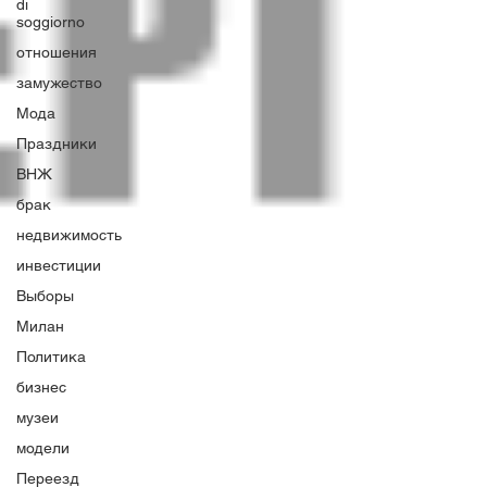
di
soggiorno
отношения
замужество
Мода
Праздники
ВНЖ
брак
недвижимость
инвестиции
Выборы
Милан
Политика
бизнес
музеи
модели
Переезд