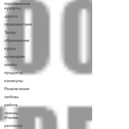
горнолыжные
курорты
дороги
происшествия
Танцы
образование
курсы
кулинария
школы
продукты
каникулы
Развлечения
любовь
работа
законы
Италии
permesso