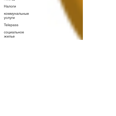
Налоги
коммунальные
услуги
Telepass
социальное
жилье
ПМЖ
рыбалка
Банки
Италии
открыть
счет в
банке
Италии
Бонусы и
скидки
виза
цифрового
кочевника
Италии