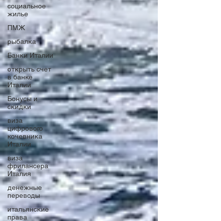
социальное
жилье
ПМЖ
рыбалка
Банки Италии
открыть счет
в банке
Италии
Бонусы и
скидки
виза
цифрового
кочевника
Италии
виза
фрилансера
Италия
денежные
переводы
итальянские
права