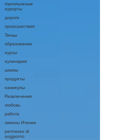
горнолыжные
курорты
дороги
происшествия
Танцы
образование
курсы
кулинария
школы
продукты
каникулы
Развлечения
любовь
работа
законы Италии
permesso di
soggiorno