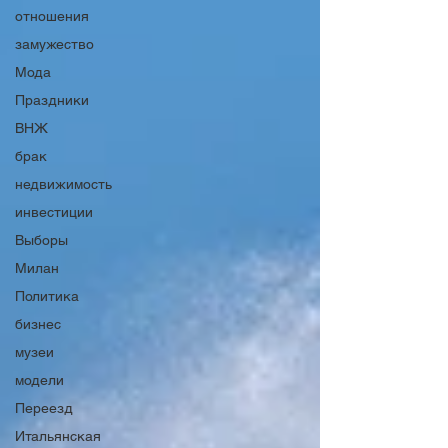
отношения
замужество
Мода
Праздники
ВНЖ
брак
недвижимость
инвестиции
Выборы
Милан
Политика
бизнес
музеи
модели
Переезд
Итальянская