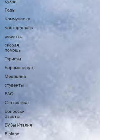
кухня
Роды
Коммуналка
мастер-класс
рецепты
скорая
помощь
Тарифы
Беременность
Медицина
студенты
FAQ
Статистика
Вопросы-
ответы
ВУЗы Италия
Finland