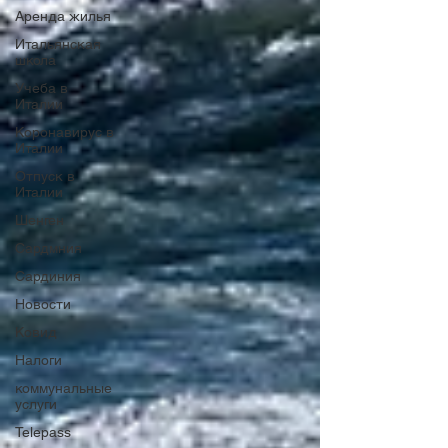
Аренда жилья
Итальянская
школа
Учеба в
Италии
Коронавирус в
Италии
Отпуск в
Италии
Шенген
Сардмния
Сардиния
Новости
Ковид
Налоги
коммунальные
услуги
Telepass