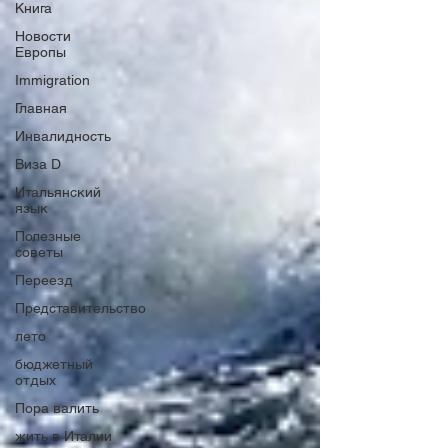
Книга
Новости
Европы
Immigration
Главная
Инвалидность
Виза D
Итальянский
язык
Полезные
советы
Переезд
Представительство
лето
бюджетный
отдых
Пора валить
жить в Италии