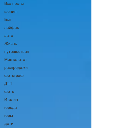
Все посты
шопинг
Быт
лайфах
авто
Жизнь
путешествия
Менталитет
распродажи
фотограф
ДТП
фото
Италия
города
горы
дети