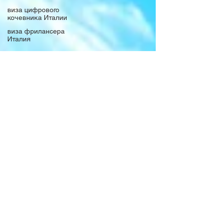
виза цифрового
кочевника Италии
виза фрилансера
Италия
денежные переводы
итальянские права
Льготы
иммиграция
Открыть
представительство