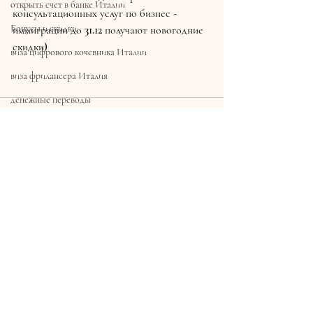
открыть счет в банке Италии
консультационных услуг по бизнес - 
Бонусы и скидки
иммиграции до 31.12 получают новогодние 
скидки)
виза цифрового кочевника Италии
виза фрилансера Италия
денежные переводы
итальянские права
Льготы
иммиграция
Открыть представительство
Недавние посты
Смотреть все