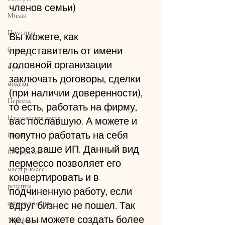
членов семьи)
Милан
Политика
Вы можете, как 
представитель от имени 
бизнес
головной организации 
музеи
заключать договоры, сделки 
модели
(при наличии доверенности), 
Переезд
то есть, работать на фирму, 
Итальянская кухня
вас пославшую. А можете и 
попутно работать на себя 
Роды
через ваше ИП. Данный вид 
Коммуналка
пермессо позволяет его 
мастер-класс
конвертировать и в 
рецепты
подчиненную работу, если 
скорая помощь
вдруг бизнес не пошел. Так 
же, вы можете создать более 
Тарифы