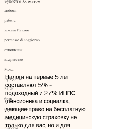
Развлечения
кухней и климатом
любовь
работа
законы Италии
permesso di soggiorno
отношения
замужество
Мода
Налоги на первые 5 лет 
Праздники
составляют 5% - 
ВНЖ
подоходный и 27% ИНПС 
брак
(пенсионнка и социалка, 
дающие право на бесплатную 
недвижимость
медицинскую страховку не 
инвестиции
только для вас, но и для 
Выборы