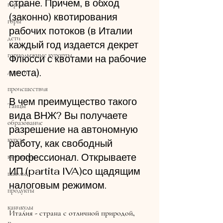
стране. Причем, в обход 
города
(законно) квотирования 
горы
рабочих потоков (в Италии 
дети
каждый год издается декрет 
горнолыжные курорты
Флюсси с квотами на рабочие 
места).
дороги
происшествия
В чем преимущество такого 
Танцы
вида ВНЖ? Вы получаете 
образование
разрешение на автономную 
курсы
работу, как свободный 
профессионал. Открываете 
кулинария
ИП (partita IVA)со щадящим 
школы
налоговым режимом. 
продукты
каникулы
Италия - страна с отличной природой, 