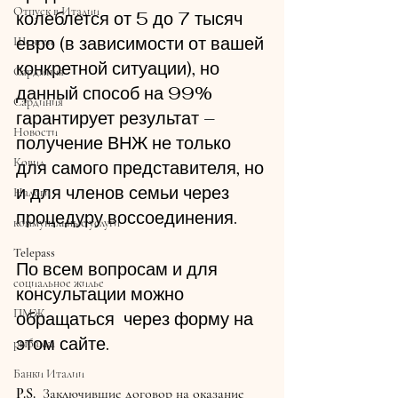
Отпуск в Италии
колеблется от 5 до 7 тысяч 
евро (в зависимости от вашей 
Шенген
конкретной ситуации), но 
Сардмния
данный способ на 99% 
Сардиния
гарантирует результат – 
Новости
получение ВНЖ не только 
Ковид
для самого представителя, но 
и для членов семьи через 
Налоги
процедуру воссоединения.
коммунальные услуги
Telepass
По всем вопросам и для 
социальное жилье
консультации можно 
ПМЖ
обращаться  через форму на 
этом сайте.
рыбалка
Банки Италии
P.S.  Заключившие договор на оказание 