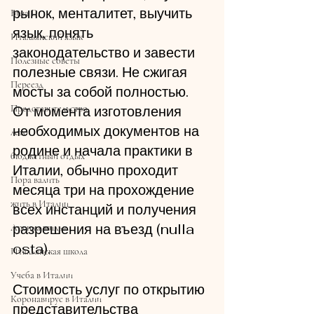
рынок, менталитет, выучить 
Виза D
язык, понять 
Итальянский язык
законодательство и завести 
Полезные советы
полезные связи. Не сжигая 
Переезд
мосты за собой полностью.
Представительство
От момента изготовления 
необходимых документов на 
лето
родине и начала практики в 
бюджетный отдых
Италии, обычно проходит 
Пора валить
месяца три на прохождение 
жить в Италии
всех инстанций и получения 
разрешения на въезд (nulla 
Аренда жилья
osta).
Итальянская школа
Учеба в Италии
Стоимость услуг по открытию 
Коронавирус в Италии
представительства 