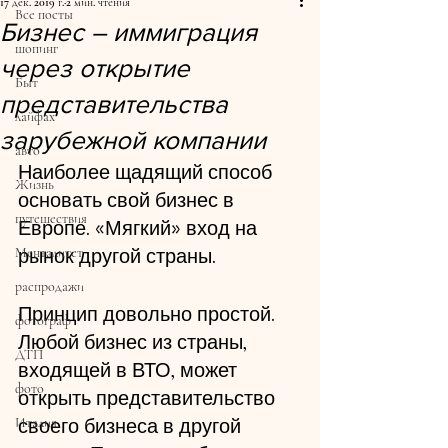
17 дек. 2019 г.
2 мин. чтения
Все посты
Бизнес – иммиграция
шопинг
через открытие
Быт
представительства
лайфах
зарубежной компании
авто
Наиболее щадящий способ 
Жизнь
основать свой бизнес в 
путешествия
Европе. «Мягкий» вход на 
рынок другой страны. 
Менталитет
распродажи
Принцип довольно простой. 
фотограф
Любой бизнес из страны, 
ДТП
входящей в ВТО, может 
фото
открыть представительство 
своего бизнеса в другой 
Италия