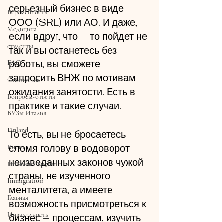
серьезный бизнес в виде 
Беременность
ООО (SRL) или АО. И даже, 
Медицина
если вдруг, что – то пойдет не 
студенты
так и вы останетесь без 
работы, вы сможете 
FAQ
запросить ВНЖ по мотивам 
Статистика
ожидания занятости. Есть в 
Вопросы-ответы
практике и такие случаи.
ВУЗы Италия
Finland
То есть, вы не бросаетесь 
сломя голову в водоворот 
Книга
неизведанных законов чужой 
Новости Европы
страны, не изученного 
Immigration
менталитета, а имеете 
Главная
возможность присмотреться к 
Инвалидность
бизнес – процессам, изучить 