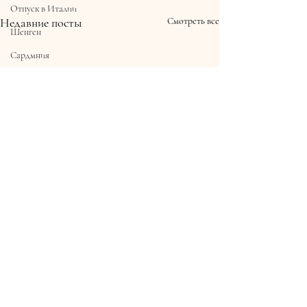
Отпуск в Италии
Недавние посты
Смотреть все
Шенген
Сардмния
Сардиния
Новости
Ковид
Налоги
коммунальные услуги
Telepass
социальное жилье
ПМЖ
рыбалка
Банки Италии
Комментарии