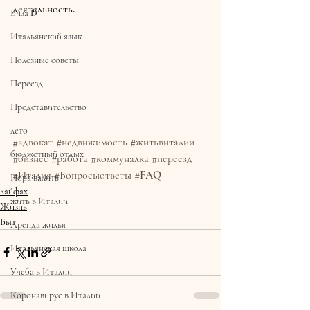
деятельность.
Виза D
Итальянский язык
Полезные советы
Переезд
Представительство
лето
#адвокат
#недвижимость
#житьвиталии
бюджетный отдых
#бизнес
#работа
#коммуналка
#переезд
#Италия
#Вопросыответы
#FAQ
Пора валить
лайфах
жить в Италии
Жизнь
Быт
Аренда жилья
Итальянская школа
Учеба в Италии
Коронавирус в Италии