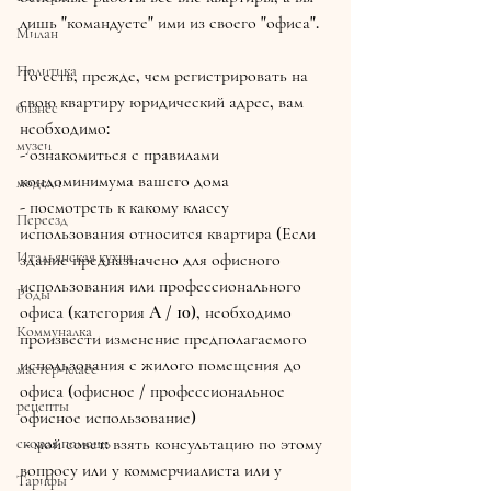
лишь "командуете" ими из своего "офиса".
Милан
Политика
То есть, прежде, чем регистрировать на 
свою квартиру юридический адрес, вам 
бизнес
необходимо:
музеи
- ознакомиться с правилами 
кондоминимума вашего дома
модели
- посмотреть к какому классу 
Переезд
использования относится квартира (Если 
Итальянская кухня
здание предназначено для офисного 
использования или профессионального 
Роды
офиса (категория A / 10), необходимо 
Коммуналка
произвести изменение предполагаемого 
использования с жилого помещения до 
мастер-класс
офиса (офисное / профессиональное 
рецепты
офисное использование)
 - мой совет: взять консультацию по этому 
скорая помощь
вопросу или у коммерчиалиста или у 
Тарифы