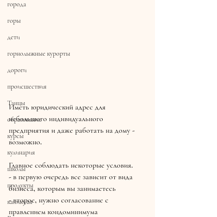
города
горы
дети
горнолыжные курорты
дороги
происшествия
Танцы
Иметь юридический адрес для 
небольшого индивидуального 
образование
предприятия и даже работать на дому - 
курсы
возможно.
кулинария
Главное соблюдать некоторые условия.
школы
- в первую очередь все зависит от вида 
продукты
бизнеса, которым вы занимаетесь
- второе, нужно согласование с 
каникулы
правлением кондоминимума