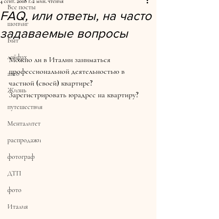
4 сент. 2018 г.
2 мин. чтения
Все посты
FAQ, или ответы, на часто
шопинг
задаваемые вопросы
Быт
лайфах
Можно ли в Италии заниматься 
профессиональной деятельностью в 
авто
частной (своей) квартире? 
Жизнь
Зарегистрировать юрадрес на квартиру?
путешествия
Менталитет
распродажи
фотограф
ДТП
фото
Италия