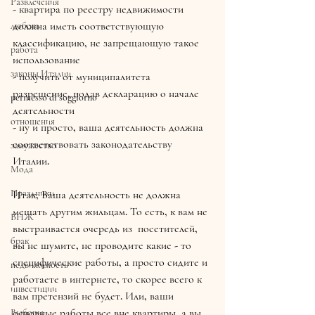
Развлечения
- квартира по реестру недвижимости 
должна иметь соответствующую 
любовь
классификацию, не запрещающую такое 
работа
использование
законы Италии
- получить от муниципалитета 
разрешение, подав декларацию о начале 
permesso di soggiorno
деятельности
отношения
- ну и просто, ваша деятельность должна 
соответствовать законодательству 
замужество
Италии. 
Мода
Праздники
Итак, Ваша деятельность не должна 
мешать другим жильцам. То есть, к вам не 
ВНЖ
выстраивается очередь из  посетителей, 
брак
вы не шумите, не проводите какие - то 
специфические работы, а просто сидите и 
недвижимость
работаете в интернете, то скорее всего к 
инвестиции
вам претензий не будет. Или, ваши 
основные работы все вне квартиры, а вы 
Выборы