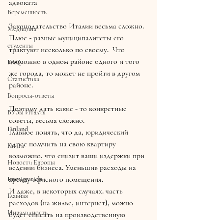
адвоката
Беременность
Законодательство Италии весьма сложно. 
Медицина
Плюс - разные муниципалитеты его 
студенты
трактуют несколько по своему.  Что 
возможно в одном районе одного и того 
FAQ
же города, то может не пройти в другом 
Статистика
районе.
Вопросы-ответы
Поэтому дать какие - то конкретные 
ВУЗы Италия
советы, весьма сложно. 
Finland
Главное понять, что да, юридический 
адрес получить на свою квартиру 
Книга
возможно, что снизит ваши издержки при 
Новости Европы
ведении бизнеса. Уменьшив расходы на 
аренду офисного помещения. 
Immigration
И даже, в некоторых случаях. часть 
Главная
расходов (на жилье, интернет), можно 
Инвалидность
будет списать на производственную 