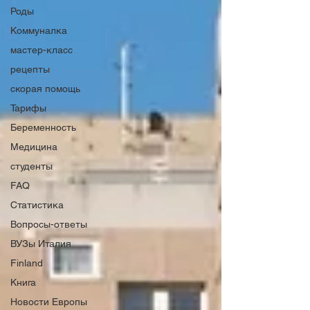
Роды
Коммуналка
мастер-класс
рецепты
скорая помощь
Тарифы
Беременность
Медицина
студенты
FAQ
Статистика
Вопросы-ответы
ВУЗы Италия
Finland
Книга
Новости Европы