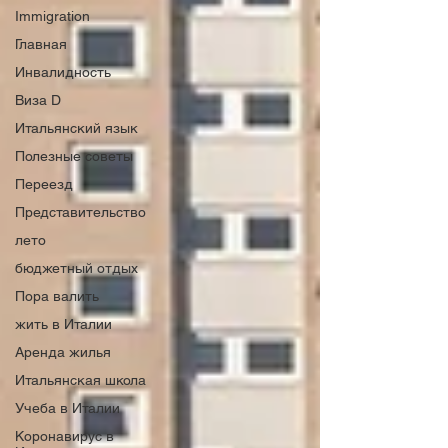
Immigration
Главная
Инвалидность
Виза D
Итальянский язык
Полезные советы
Переезд
Представительство
лето
бюджетный отдых
Пора валить
жить в Италии
Аренда жилья
Итальянская школа
Учеба в Италии
Коронавирус в