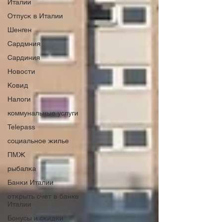
Италии
Отпуск в Италии
Шенген
Сардмния
Сардиния
Новости
Ковид
Налоги
коммунальные услуги
Telepass
социальное жилье
ПМЖ
рыбалка
Банки Италии
открыть счет в банке
Италии
Бонусы и скидки