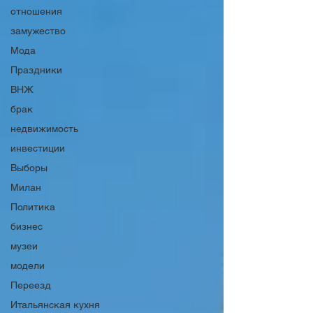
отношения
замужество
Мода
Праздники
ВНЖ
брак
недвижимость
инвестиции
Выборы
Милан
Политика
бизнес
музеи
модели
Переезд
Итальянская кухня