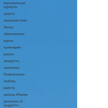
горнолыжные
курорты
дороги
происшествия
Танцы
образование
курсы
кулинария
школы
продукты
каникулы
Развлечения
любовь
работа
законы Италии
permesso di
soggiorno