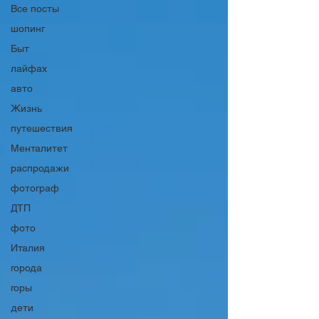
Все посты
шопинг
Быт
лайфах
авто
Жизнь
путешествия
Менталитет
распродажи
фотограф
ДТП
фото
Италия
города
горы
дети