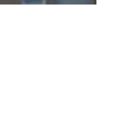
виза цифрового
кочевника Италии
виза фрилансера
Италия
денежные переводы
итальянские права
Льготы
иммиграция
Открыть
представительство