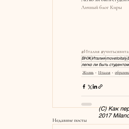
Личный блог Киры
#Италия
#учитьсявит
ВНЖ
Италия
movetoitaly
легко ли быть студентом
Жизнь
Италия
образов
(C) Как
пе
2017 Milan
Недавние посты