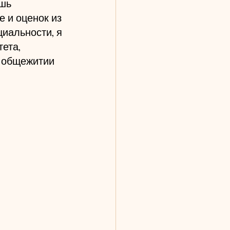
шь 
 и оценок из 
циальности, я 
ета, 
 общежитии 