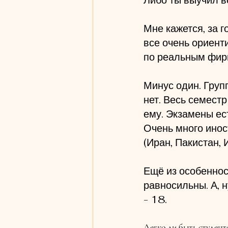
Либо ты выучил вс
Мне кажется, за г
все очень ориенти
по реальным фирм
Минус один. Групп
нет. Весь семест
ему. Экзамены ест
Очень много инос
(Иран, Пакистан, 
Ещё из особенност
равносильны. А, 
- 18.
Легко ли быть студен