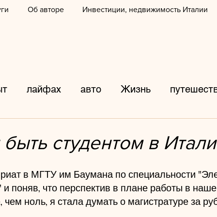
уги
Об авторе
Инвестиции, недвижимость Италии
ыт
лайфах
авто
Жизнь
путешест
аф
ДТП
фото
Италия
города
 быть студентом в Итали
дороги
происшествия
Танцы
обра
риат в МГТУ им Баумана по специальности "Эле
и поняв, что перспектив в плане работы в наше
 чем ноль, я стала думать о магистратуре за руб
продукты
каникулы
Развлечения
л