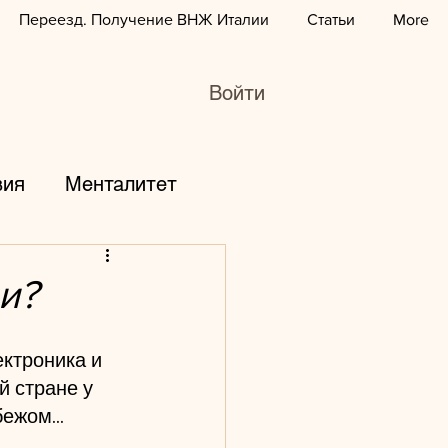
Переезд. Получение ВНЖ Италии
Статьи
More
Войти
вия
Менталитет
горы
дети
и?
зование
курсы
ктроника и 
й стране у 
ежом...
юбовь
работа