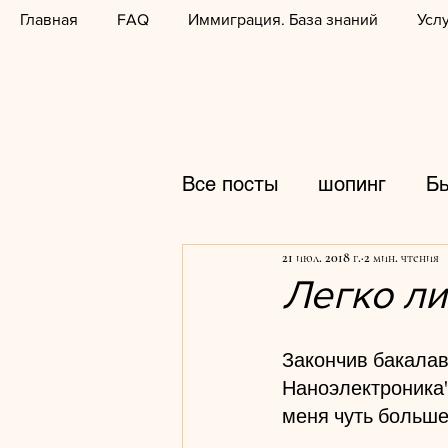
Главная
FAQ
Иммиграция. База знаний
Усл
Все посты
шопинг
Б
21 июл. 2018 г.
2 мин. чтения
распродажи
фотогр
Легко ли
горнолыжные курорты
Закончив бакалав
Наноэлектроника" 
меня чуть больше,
кулинария
школы