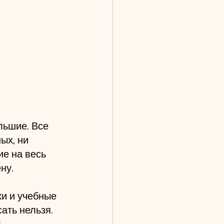
льшие. Все 
ых, ни 
е на весь 
ну.
ки и учебные 
ать нельзя. 