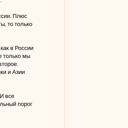
.
ссии. Плюс 
ы, то только 
как в России 
е только мы 
второе. 
ки и Азии 
И все 
льный порог 