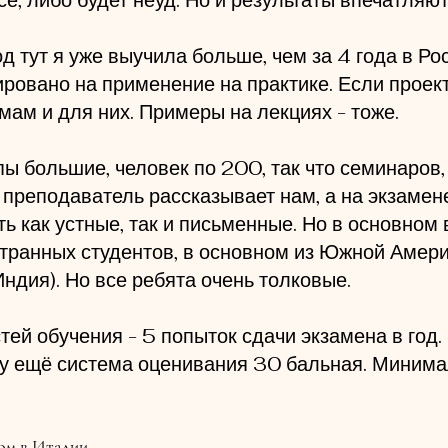
е, либо будет неуд. Но и результаты впечатляют
од тут я уже выучила больше, чем за 4 года в Ро
ровано на применение на практике. Если проект
ам и для них. Примеры на лекциях - тоже.
ы большие, человек по 200, так что семинаров, 
р преподаватель рассказывает нам, а на экзамен
ь как устные, так и письменные. Но в основном 
транных студентов, в основном из Южной Амери
Индия). Но все ребята очень толковые.
ей обучения - 5 попыток сдачи экзамена в год. 
ну ещё система оценивания 30 бальная. Минима
том в Италии