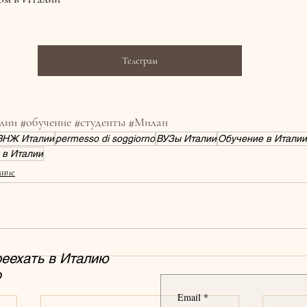
Телеграм
алии
#обучение
#студенты
#Милан
ВНЖ Италии
permesso di soggiorno
ВУЗы Италии
Обучение в Италии
 в Италии
ание
реехать
в Италию
o
Email
*