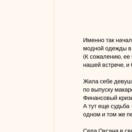
Именно так начал
модной одежды в 
(К сожалению, ее 
нашей встрече, и
Жила себе девушк
по выпуску макар
Финансовый кризи
А тут еще судьба
одном и том же п
Села Оксана в св