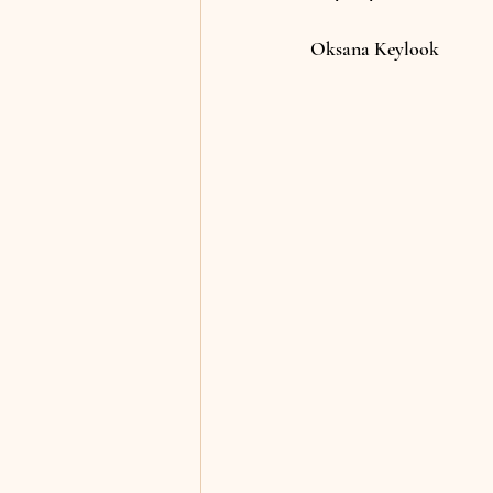
Oksana Keylook
законы Италии
perm