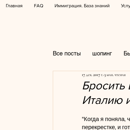
Главная
FAQ
Иммиграция. База знаний
Усл
Все посты
шопинг
Б
17 дек. 2017 г.
3 мин. чтения
распродажи
фотогр
Бросить 
Италию и
горнолыжные курорты
"Когда я поняла, 
кулинария
школы
перекрестке, и го