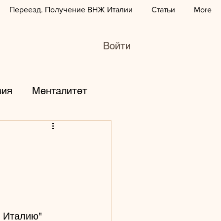
Переезд. Получение ВНЖ Италии
Статьи
More
Войти
вия
Менталитет
горы
дети
зование
курсы
 
юбовь
работа
в Италию"