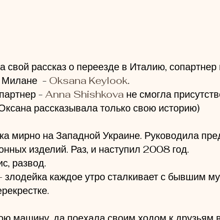
а свой рассказ о переезде в Италию, сопартнер
Милане  - 
Oksana Keylook
.
партнер - 
Anna Shishkova
 не смогла присутств
 Оксана рассказывала только свою историю)
а мирно на Западной Украине. Руководила пре
онных изделий. Раз, и наступил 2008 год.
с, развод.
 - злодейка каждое утро сталкивает с бывшим м
ерекрестке.
ою машину, да поехала своим ходом к друзьям в