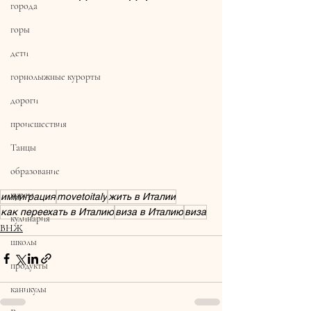
города
горы
дети
горнолыжные курорты
дороги
происшествия
Танцы
образование
курсы
иммиграция
movetoitaly
жить в Италии
как переехать в Италию
виза в Италию
виза
кулинария
ВНЖ
школы
продукты
каникулы