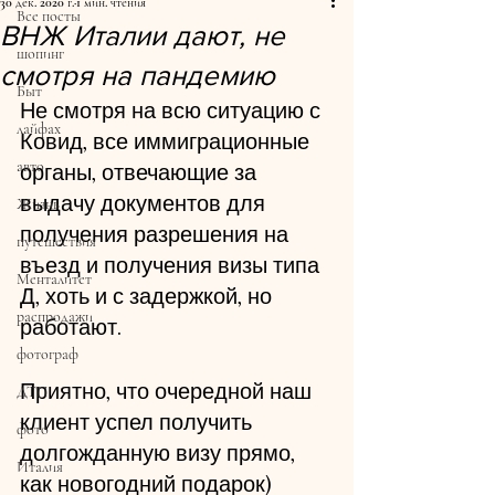
30 дек. 2020 г.
1 мин. чтения
Все посты
ВНЖ Италии дают, не
шопинг
смотря на пандемию
Быт
Не смотря на всю ситуацию с 
лайфах
Ковид, все иммиграционные 
авто
органы, отвечающие за 
выдачу документов для 
Жизнь
получения разрешения на 
путешествия
въезд и получения визы типа 
Менталитет
Д, хоть и с задержкой, но 
распродажи
работают.
фотограф
Приятно, что очередной наш 
ДТП
клиент успел получить 
фото
долгожданную визу прямо, 
Италия
как новогодний подарок)