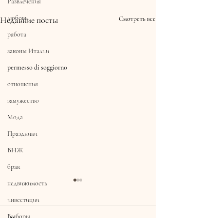
Развлечения
любовь
Недавние посты
Смотреть все
работа
законы Италии
permesso di soggiorno
отношения
замужество
Мода
Праздники
ВНЖ
брак
недвижимость
инвестиции
Выборы