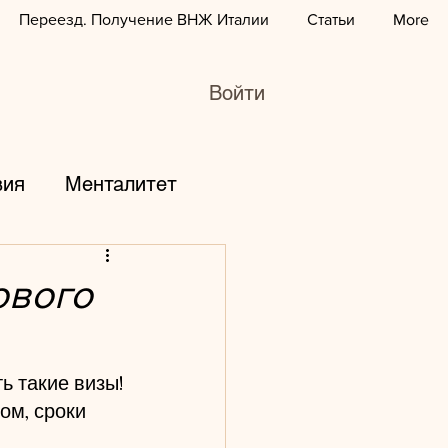
Переезд. Получение ВНЖ Италии
Статьи
More
Войти
вия
Менталитет
горы
дети
ового
зование
курсы
ь такие визы!
ом, сроки 
юбовь
работа