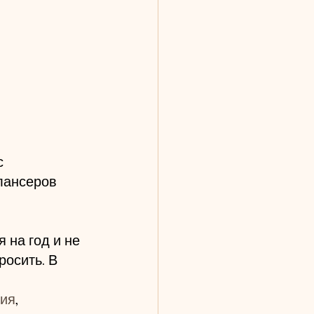
с 
лансеров 
я на год и не 
росить. В 
ия
, 