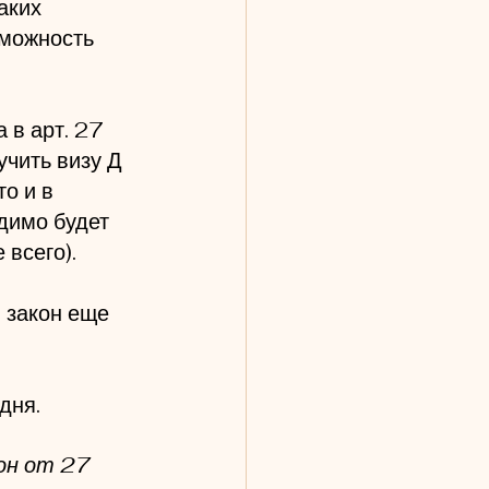
аких 
зможность 
 в арт. 27 
чить визу Д 
о и в 
димо будет 
всего). 
 закон еще 
дня. 
он от 27 