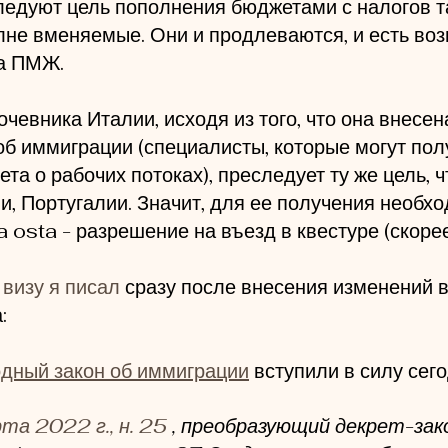
следуют цель пополнения бюджетами с налогов т
лне вменяемые. Они и продлеваются, и есть во
на ПМЖ.
чевника Италии, исходя из того, что она внесена
об иммиграции (специалисты, которые могут полу
та о рабочих потоках), преследует ту же цель, чт
и, Португалии. Значит, для ее получения необхо
 osta - разрешение на въезд в квестуре (скорее 
 визу я писал 
сразу после внесения изменений в
:
дный закон об иммиграции
 вступили в силу сего
та 2022 г., н. 25
 , преобразующий декрет-зак