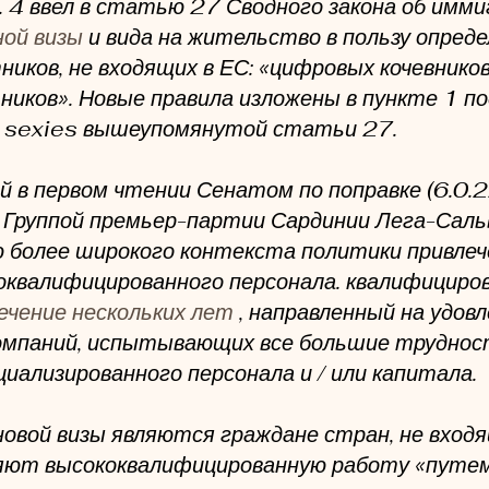
н. 4 ввел в статью 27 Сводного закона об имми
ной визы
 и вида на жительство в пользу опреде
иков, не входящих в ЕС: «цифровых кочевников
иков». Новые правила изложены в пункте 1 по
1 - sexies вышеупомянутой статьи 27.
й в первом чтении Сенатом по поправке (6.0.2
 Группой премьер-партии Сардинии Лега-Сальв
 более широкого контекста политики привлеч
оквалифицированного персонала. квалифициров
ечение нескольких лет
 , направленный на удов
мпаний, испытывающих все большие трудност
иализированного персонала и / или капитала.
овой визы являются граждане стран, не входящ
яют высококвалифицированную работу «путем