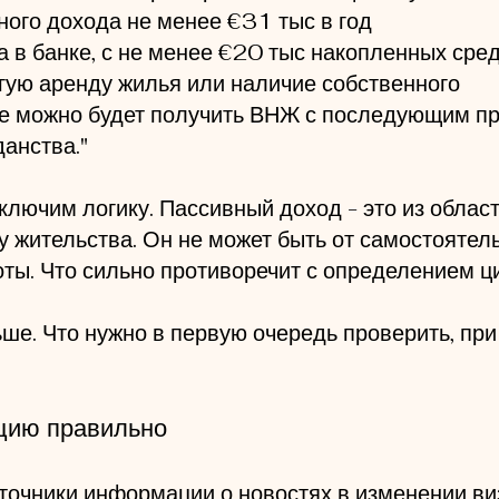
ного дохода не менее €31 тыс в год
та в банке, с не менее €20 тыс накопленных сре
esso di soggiorno
лгую аренду жилья или наличие собственного
зе можно будет получить ВНЖ с последующим п
анства."
ключим логику. Пассивный доход - это из облас
 жительства. Он не может быть от самостоятель
ты. Что сильно противоречит с определением ц
ше. Что нужно в первую очередь проверить, при
ию правильно
очники информации о новостях в изменении ви