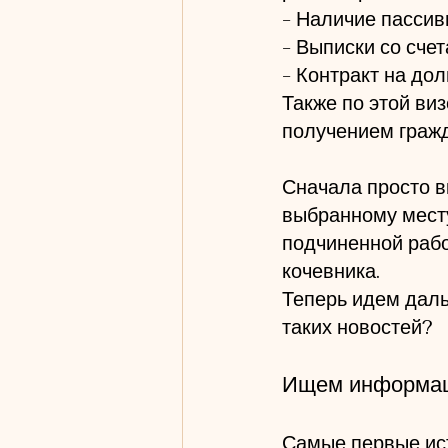
- Наличие пассив
- Выписки со сче
законы Италии
perm
- Контракт на до
Также по этой ви
получением гражд
Сначала просто в
выбранному месту
подчиненной рабо
кочевника. 
Теперь идем даль
таких новостей?
Ищем информац
Самые первые ист