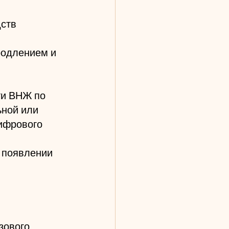
дств
родлением и 
ти ВНЖ по 
ной или 
ифрового 
 появлении 
зового 