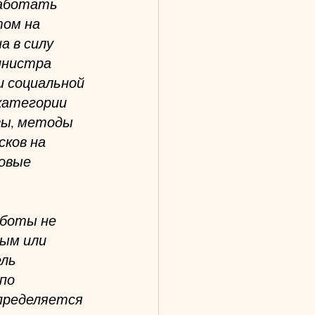
работать 
ом на 
 в силу 
инистра 
 социальной 
категории 
зы, методы 
ков на 
овые 
аботы не 
ым или 
ль 
по 
пределяется 