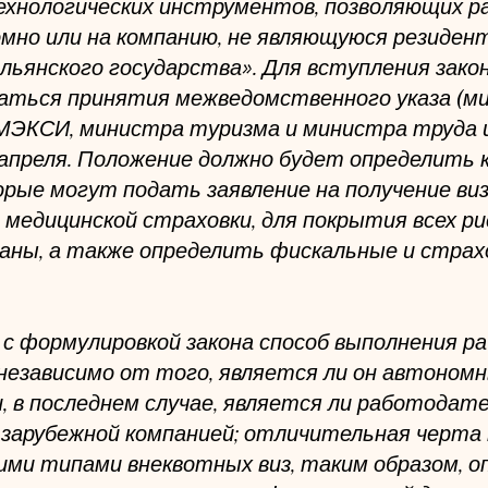
ехнологических инструментов, позволяющих 
омно или на компанию, не являющуюся резидент
янского государства». Для вступления закона
аться принятия межведомственного указа (м
 МЭКСИ, министра туризма и министра труда и
 апреля. Положение должно будет определить 
орые могут подать заявление на получение ви
 медицинской страховки, для покрытия всех рис
ны, а также определить фискальные и страх
с формулировкой закона способ выполнения р
 независимо от того, является ли он автономн
, в последнем случае, является ли работодате
 зарубежной компанией; отличительная черта 
гими типами внеквотных виз, таким образом, о