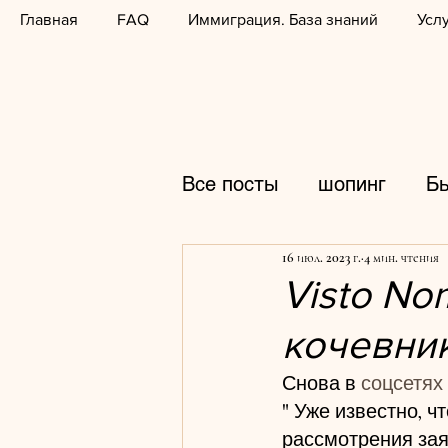
Главная
FAQ
Иммиграция. База знаний
Усл
Все посты
шопинг
Б
16 июл. 2023 г.
4 мин. чтения
распродажи
фотогр
Visto No
кочевник
горнолыжные курорты
Снова в 
соцсетях
" Уже известно, ч
кулинария
школы
рассмотрения зая