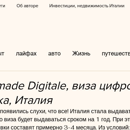
уги
Об авторе
Инвестиции, недвижимость Италии
ыт
лайфах
авто
Жизнь
путешест
аф
ДТП
фото
Италия
города
made Digitale, виза цифр
а, Италия
дороги
происшествия
Танцы
обра
 появились слухи, что все! Италия стала выдават
то виза будет выдаваться сроком на 1 год. При эт
продукты
каникулы
Развлечения
л
вки составят примерно 3-4 месяца. Из условий: