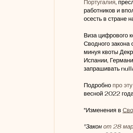
Португалия
, пре
работников и впо
осесть в стране 
Виза цифрового ко
Сводного закона 
минуя квоты Декре
Испании, Германи
запрашивать nulla
Подробно 
про эту
весной 2022 года
"Изменения в 
Сво
"Закон 
от 28 мар