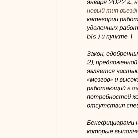
января 2022 г., 
новый тип въезд
категории работн
удаленных работн
bis ) и пункте 
Закон, одобренны
2), предложенной
является частью
«мозгов» и высок
работающий 
в т
потребностей ко
отсутствия спец
Бенефициарами н
которые выполн