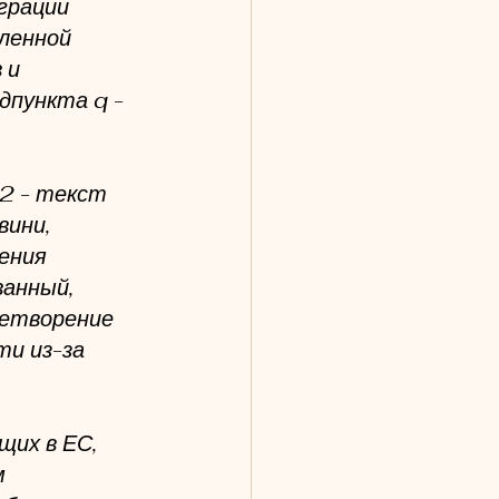
грации 
ленной 
 и 
дпункта q - 
2 - текст 
ини, 
ения 
анный,  
летворение 
и из-за 
их в ЕС, 
 