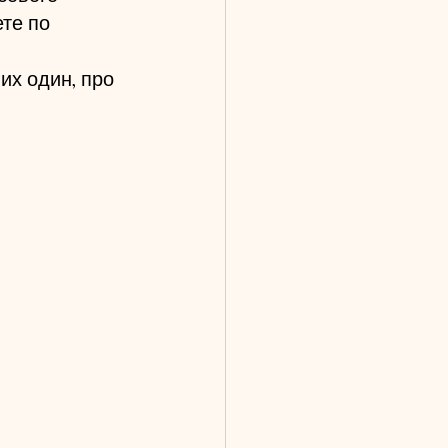
те по 
их один, про 