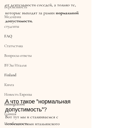
от деятельности соседей, а только те, 
Беременность
которые выходят за рамки 
нормальной 
Медицина
допустимости.
студенты
FAQ
Статистика
Вопросы-ответы
ВУЗы Италия
Finland
Книга
Новости Европы
А что такое "нормальная 
Immigration
допустимость"?
Главная
Вот тут мы и сталкиваемся с 
особенностями итальянского 
Инвалидность