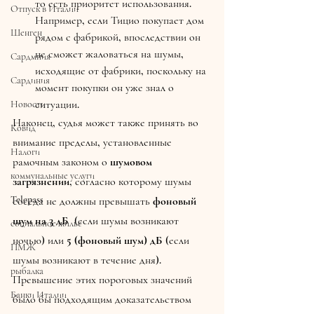
то есть приоритет использования. 
Отпуск в Италии
Например, если Тицио покупает дом 
Шенген
рядом с фабрикой, впоследствии он 
не сможет жаловаться на шумы, 
Сардмния
исходящие от фабрики, поскольку на 
Сардиния
момент покупки он уже знал о 
ситуации.
Новости
Наконец, судья может также принять во 
Ковид
внимание пределы, установленные 
Налоги
рамочным законом о 
шумовом 
коммунальные услуги
загрязнении
, согласно которому шумы 
Telepass
соседа не должны превышать 
фоновый 
шум на 3 дБ
  (если шумы возникают 
социальное жилье
ночью) или 
5 (фоновый шум) дБ
 (если 
ПМЖ
шумы возникают в течение дня). 
рыбалка
Превышение этих пороговых значений 
Банки Италии
было бы подходящим доказательством 