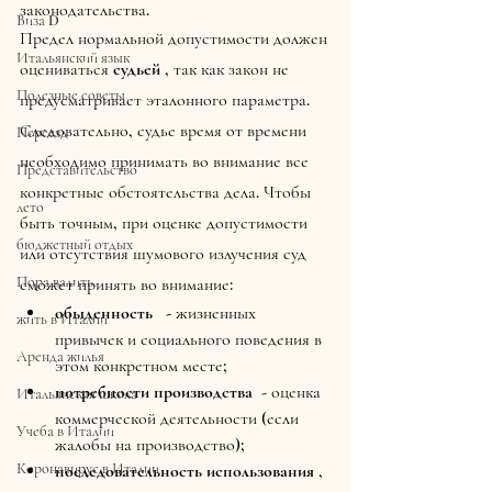
законодательства.
Виза D
Предел нормальной допустимости должен 
Итальянский язык
оцениваться 
судьей
 , так как закон не 
Полезные советы
предусматривает эталонного параметра.
Следовательно, судье время от времени 
Переезд
необходимо принимать во внимание все 
Представительство
конкретные обстоятельства дела. Чтобы 
лето
быть точным, при оценке допустимости 
бюджетный отдых
или отсутствия шумового излучения суд 
Пора валить
сможет принять во внимание:
обыденность   - 
жизненных 
жить в Италии
привычек и социального поведения в 
Аренда жилья
этом конкретном месте;
потребности производства
  - оценка 
Итальянская школа
коммерческой деятельности (если 
Учеба в Италии
жалобы на производство);
Коронавирус в Италии
последовательность использования
 , 