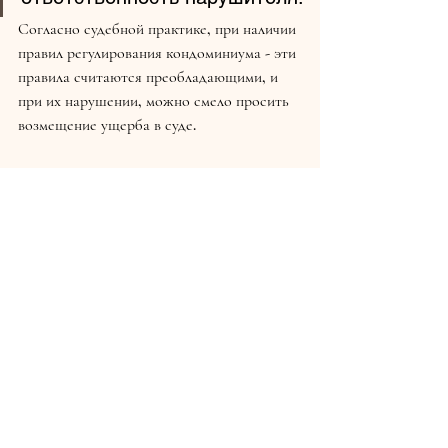
Согласно судебной практике, при наличии 
правил регулирования кондоминиума - эти 
правила считаются преобладающими, и 
при их нарушении, можно смело просить 
возмещение ущерба в суде.
Как доказать?
Недостаточно доказать только то, что 
шум был слышен, необходимо также 
привести доказательства, что он был 
выше, чем нормальная переносимость.
Как правило, это оценивается с помощью 
исследований уровня звука,
 которые 
определяют количество 
децибел,
исходящих от источника шума. Но это не 
всегда возможно: например, когда сосед 
ночью перемещает мебель и который, 