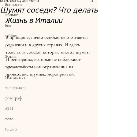
18 авг. 2021 г.
4 мин. чтения
Все посты
Шумят соседи? Что делать
шопинг
Жизнь в Италии
Быт
лайфах
В принципе, ничем особым не отличается 
от жизни и в других странах. И здесь 
авто
тоже есть соседи, которые иногда шумят. 
Жизнь
И рестораны, которые не соблюдают 
время работы или ограничения на 
путешествия
проведение шумных мероприятий.
Менталитет
распродажи
фотограф
ДТП
фото
Италия