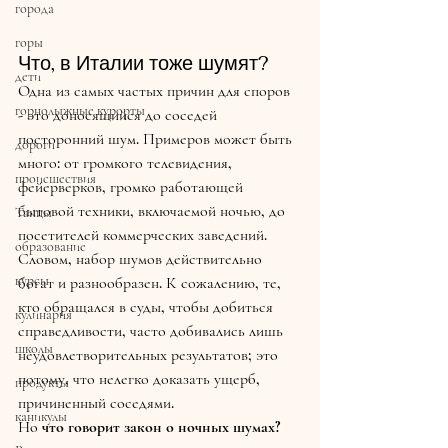
города
горы
Что, в Италии тоже шумят?
дети
Одна из самых частых причин для споров 
горнолыжные курорты
- это доносящийся до соседей 
посторонний шум. Примеров может быть 
дороги
много: от громкого телевидения, 
происшествия
фейерверков, громко работающей 
бытовой техники, включаемой ночью, до 
Танцы
посетителей коммерческих заведений. 
образование
Словом, набор шумов действительно 
курсы
богат и разнообразен. К сожалению, те, 
кто обращался в суды, чтобы добиться 
кулинария
справедливости, часто добивались лишь 
школы
неудовлетворительных результатов; это 
потому, что нелегко доказать ущерб, 
продукты
причиненный соседями. 
каникулы
Но 
что говорит закон о ночных шумах?