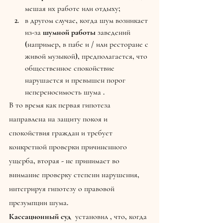
мешая их работе или отдыху;
в другом случае, когда шум возникает 
из-за 
шумной работы
 заведений 
(например, в пабе и / или ресторане с 
живой музыкой), предполагается, что 
общественное спокойствие 
нарушается и превышен порог 
непереносимость шума .
В то время как первая гипотеза 
направлена ​​на защиту покоя и 
спокойствия граждан и требует 
конкретной проверки причиненного 
ущерба, вторая - не принимает во 
внимание проверку степени нарушения, 
интегрируя гипотезу о правовой 
презумпции шума.
Кассационный суд 
 установил , что, когда 