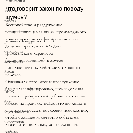
Развлечения
Что говорит закон по поводу 
любовь
шумов?
работа
Беспокойство и раздражение, 
законы Италии
возникающие из-за шума, производимого 
ночью, могут квалифицироваться, как 
permesso di soggiorno
двойное преступление: одно 
отношения
гражданского характера 
(административное), а другое - 
замужество
попадающее под действие уголовного 
Мода
кодекса. 
Однако для того, чтобы преступление 
Праздники
было классифицировано, шумы должны 
ВНЖ
вызывать раздражение у большего числа 
брак
людей: на практике недостаточно лишать 
сна только соседа, поскольку необходимо, 
недвижимость
чтобы большее количество субъектов, 
инвестиции
даже потенциальных, могли слышать 
шумы.
Выборы