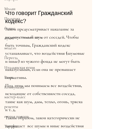
Милан
Что говорит Гражданский 
Политика
кодекс?
бизнес
Закон предусматривает наказание за 
недопустимый шум
 от соседей. Чтобы 
музеи
быть точным, Гражданский кодекс 
модели
устанавливает, что воздействия (шумовые 
Переезд
и иные) из чужого фонда не могут быть 
Итальянская кухня
наказуемыми, если она не превышает 
нормативы.
Роды
Под этим мы понимаем все воздействия
,
Коммуналка
исходящие от собственности соседа, 
мастер-класс
такие как шум, дым, тепло, огонь, тряска 
рецепты
и т. д.
скорая помощь
Таким образом, закон категорически не 
запрещает  все шумы и иные воздействия 
Тарифы