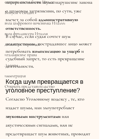
непереносимости шума: нарушение закона 
открыть счет в банке Италии
о шумовом загрязнении, по сути, уже 
Бонусы и скидки
влечет за собой 
административную 
виза цифрового кочевника Италии
ответственность.
виза фрилансера Италия
В случае, если судья сочтет шум 
недопустимым, пострадавшее лицо может 
денежные переводы
потребовать 
компенсацию за ущерб
 и 
итальянские права
судебный запрет, то есть прекращение 
Льготы
деятельности.
иммиграция
Когда шум превращается в 
Открыть представительство
уголовное преступление?
Согласно Уголовному кодексу , те, кто 
издает шумы, или злоупотребляет 
звуковыми инструментами
 или 
акустическими сигналами, или не 
предотвращает шум животных, проводит 