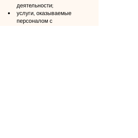
деятельности;
услуги, оказываемые 
персоналом с 
квалификацией 
профессионального 
педагога;
услуги, оказываемые 
квалифицированным 
персоналом, занятым в 
сфере анимации и 
трудотерапии.
Все эти расходы могут быть 
указаны в налоговой 
декларации на сумму, 
превышающую 129,11 евро 
(франшиза), и только при 
условии, что платежи были 
произведены в виде 