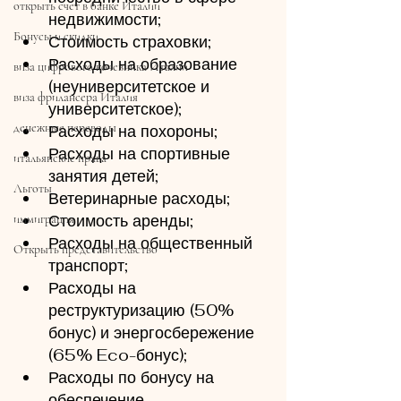
открыть счет в банке Италии
недвижимости;
Бонусы и скидки
Стоимость страховки;
Расходы на образование 
виза цифрового кочевника Италии
(неуниверситетское и 
виза фрилансера Италия
университетское);
денежные переводы
Расходы на похороны;
Расходы на спортивные 
итальянские права
занятия детей;
Льготы
Ветеринарные расходы;
Стоимость аренды;
иммиграция
Расходы на общественный 
Открыть представительство
транспорт;
Расходы на 
реструктуризацию (50% 
бонус) и энергосбережение 
(65% Eco-бонус);
Расходы по бонусу на 
обеспечение 