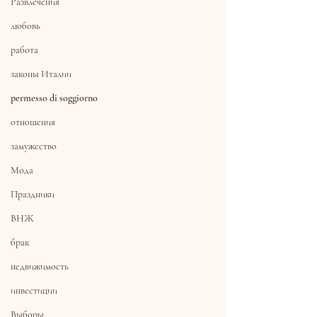
Развлечения
любовь
работа
законы Италии
permesso di soggiorno
отношения
замужество
Мода
Праздники
ВНЖ
брак
недвижимость
инвестиции
Выборы