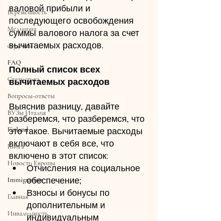
валовой прибыли и 
Беременность
последующего освобождения 
Медицина
суммы валового налога за счет 
вычитаемых расходов.   
студенты
FAQ
Полный список всех 
Статистика
вычитаемых расходов
Вопросы-ответы
Выяснив разницу, давайте 
ВУЗы Италия
разберемся, что разберемся, что 
Finland
это такое. Вычитаемые расходы 
включают в себя все, что 
Книга
включено в этот список:
Новости Европы
Отчисления на социальное 
обеспечение;
Immigration
Взносы и бонусы по 
Главная
дополнительным и 
Инвалидность
индивидуальным 