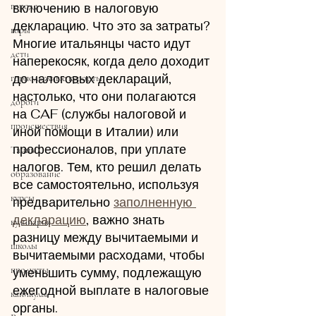
города
включению в налоговую 
декларацию. Что это за затраты?
горы
Многие итальянцы часто идут 
дети
наперекосяк, когда дело доходит 
до налоговых деклараций, 
горнолыжные курорты
настолько, что они полагаются 
дороги
на CAF (службы налоговой и 
происшествия
иной помощи в Италии) или 
профессионалов, при уплате 
Танцы
налогов. Тем, кто решил делать 
образование
все самостоятельно, используя 
курсы
предварительно 
заполненную 
декларацию
, важно знать 
кулинария
разницу между вычитаемыми и 
школы
вычитаемыми расходами, чтобы 
продукты
уменьшить сумму, подлежащую 
ежегодной выплате в налоговые 
каникулы
органы.