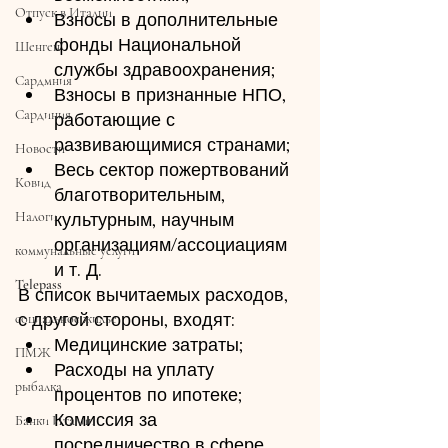
Отпуск в Италии
Взносы в дополнительные 
фонды Национальной 
Шенген
службы здравоохранения;
Сардмния
Взносы в признанные НПО, 
Сардиния
работающие с 
развивающимися странами;
Новости
Весь сектор пожертвований 
Ковид
благотворительным, 
Налоги
культурным, научным 
организациям/ассоциациям 
коммунальные услуги
и т. Д.
Telepass
В список вычитаемых расходов, 
с другой стороны, входят:
социальное жилье
Медицинские затраты;
ПМЖ
Расходы на уплату 
рыбалка
процентов по ипотеке;
Комиссия за 
Банки Италии
посредничество в сфере 