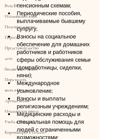
пенсионным схемам;
Виза D
Периодические пособия, 
Итальянский язык
выплачиваемые бывшему 
Полезные советы
супругу;
Взносы на социальное 
Переезд
обеспечение для домашних 
Представительство
работников и работников 
лето
сферы обслуживания семьи 
(домработницы, сиделки, 
бюджетный отдых
няни);
Пора валить
Международное 
усыновление;
жить в Италии
Взносы и выплаты 
Аренда жилья
религиозным учреждениям;
Итальянская школа
Медицинские расходы и 
специальная помощь для 
Учеба в Италии
людей с ограниченными 
Коронавирус в Италии
возможностями;