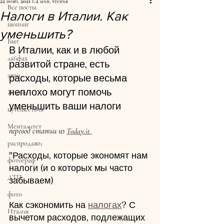
22 нояб. 2021 г.
2 мин. чтения
Все посты
Налоги в Италии. Как
шопинг
уменьшить?
Быт
В Италии, как и в любой 
лайфах
развитой стране, есть 
авто
расходы, которые весьма 
неплохо могут помочь 
Жизнь
уменьшить ваши налоги
путешествия
Менталитет
перевод статьи из 
Today.it 
распродажи
"Расходы, которые экономят нам 
фотограф
налоги (и о которых мы часто 
ДТП
забываем)
фото
Как сэкономить на 
налогах
? С 
Италия
вычетом расходов, подлежащих 