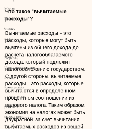
Милан
Что такое "вычитаемые 
расходы"?
Политика
бизнес
Вычитаемые расходы - это 
музеи
расходы, которые могут быть 
вычтены из общего дохода до 
модели
расчета налогооблагаемого 
Переезд
дохода, который подлежит 
Итальянская кухня
налогообложению государством. 
С другой стороны, вычитаемые 
Роды
расходы - это расходы, которые 
Коммуналка
вычитаются в определенном 
мастер-класс
процентном соотношении из 
валового налога. Таким образом, 
рецепты
экономия на налогах может быть 
скорая помощь
двукратной: за счет вычитания 
вычитаемых расходов из общей 
Тарифы