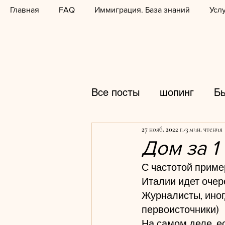
Главная
FAQ
Иммиграция. База знаний
Усл
Все посты
шопинг
Б
27 нояб. 2022 г.
3 мин. чтения
распродажи
фотогр
Дом за 1
С частотой пример
горнолыжные курорты
Италии идет очер
Журналисты, иног
первоисточники)
кулинария
школы
На самом деле, е