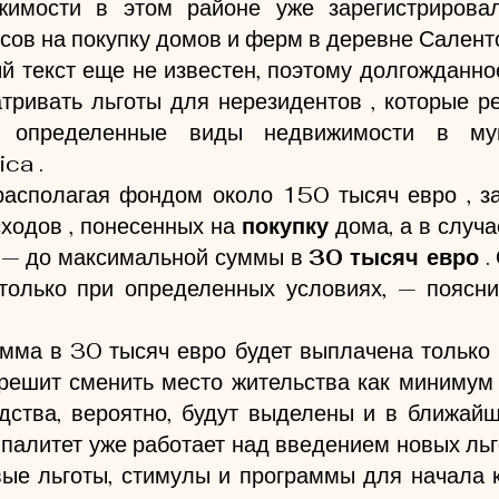
жимости в этом районе уже зарегистрировал
сов на покупку домов и ферм в деревне Салент
 текст еще не известен, поэтому долгожданно
ривать льготы для нерезидентов , которые ре
ь определенные виды недвижимости в муни
ca .
располагая фондом около 150 тысяч евро , за
одов , понесенных на 
покупку
 дома, а в случ
 — до максимальной суммы в 
30 тысяч евро
 .
только при определенных условиях, — поясни
ма в 30 тысяч евро будет выплачена только в
решит сменить место жительства как минимум 
дства, вероятно, будут выделены и в ближайш
алитет уже работает над введением новых льго
вые льготы, стимулы и программы для начала 