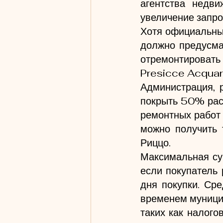
агентства недви
увеличение запро
Хотя официальный
должно предусмат
отремонтироват
Presicce Acquari
Администрация, 
покрыть 50% расх
ремонтных работ
можно получить 
Риццо.
Максимальная сум
если покупатель 
дня покупки. Сре
временем муницип
таких как налого