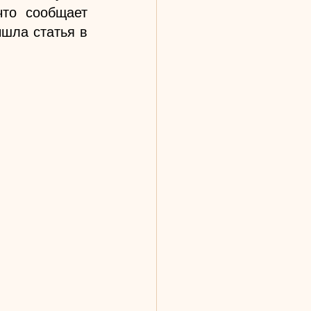
то сообщает 
объявление и как подать заявку." - с таким заголовком вчера вышла статья в 