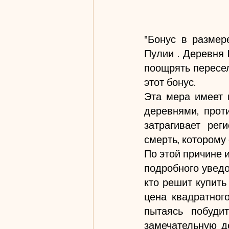
"Бонус в размер
Пулии . Деревня
поощрять пересел
этот бонус.
Эта мера имеет 
деревнями, прот
затрагивает рег
смерть, которому
По этой причине 
подробного уведо
кто решит купить
цена квадратног
пытаясь побуди
замечательную де