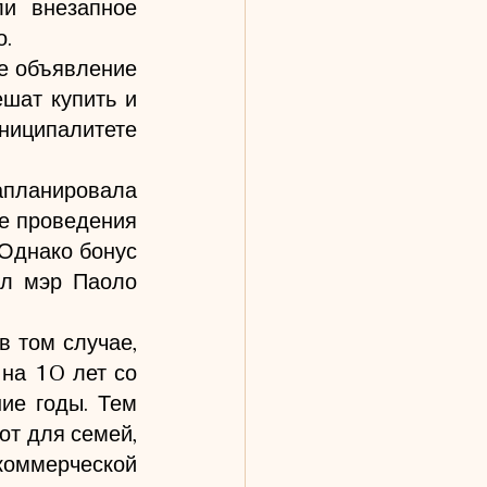
и внезапное 
о.
е объявление 
шат купить и 
ципалитете 
планировала 
ае проведения 
 Однако бонус 
л мэр Паоло 
 том случае, 
на 10 лет со 
ие годы. Тем 
т для семей, 
коммерческой 