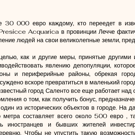
е 30 000 евро каждому, кто переедет в изве
 Presicce Acquarica в провинции Лечче факти
ение людей на свои великолепные земли, пред
целью, как и другие меры, принятые другими 
иводействовать явлению депопуляции, которое
ионы и периферийные районы, обрекая горо
 суждено вскоре превратиться в маленький горо
известный город Саленто все еще работает над 
мления о том, как получить бонус, предназначен
 один из исторических объектов в городе. На д
о метра составляет всего около 500 евро , т
ть иностранцев и бывших жителей инвестир
ревню. Чтобы не упустить такую ​​возможность,