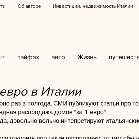
уги
Об авторе
Инвестиции, недвижимость Италии
ыт
лайфах
авто
Жизнь
путешест
аф
ДТП
фото
Италия
города
 евро в Италии
но раз в полгода, СМИ публикуют статьи про то,
дороги
происшествия
Танцы
обра
едная распродажа домов "за 1 евро".
да, довольно вольно интепретируют итальянски
продукты
каникулы
Развлечения
л
сли говорить про такие распродажи, то там обыч