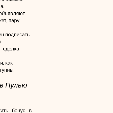
а.
 объявляют 
ет, пару 
ен подписать 
 
- сделка 
, как 
тупны. 
 в Пулью
ить бонус в 