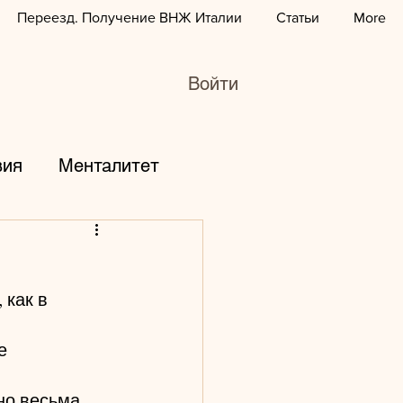
Переезд. Получение ВНЖ Италии
Статьи
More
Войти
вия
Менталитет
горы
дети
 как в 
зование
курсы
е 
юбовь
работа
но весьма 