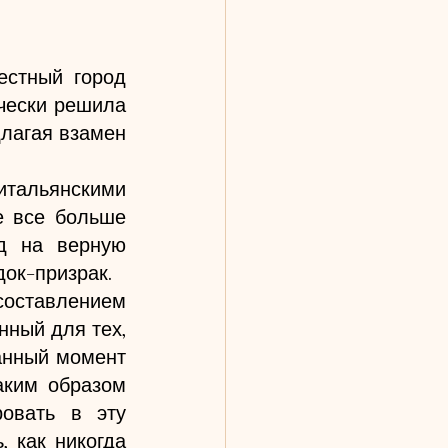
стный город 
чески решила 
лагая взамен 
итальянскими 
 все больше 
д на верную 
док-призрак.
составлением 
ный для тех, 
анный момент 
аким образом 
овать в эту 
 как никогда 