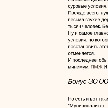
суровые условия.
Прежде всего, ну
законы Италии
perm
весьма глухие дер
тысяч человек. Б
Ну и самое главно
условия, по котор
восстановить этот
отменяется.
И последнее: обыч
минимум, 
ПМЖ 
И
Бонус 30 00
Но есть и вот так
"Муниципалитет